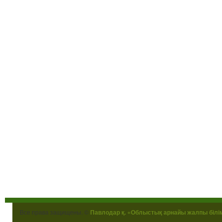
Все права защищены. ©
Павлодар қ. «Облыстық арнайы жалпы білі