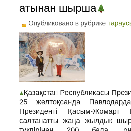
атынан шырша
Опубликовано в рубрике
тараус
Қазақстан Республикасы През
25 желтоқсанда Павлодарда
Президенті Қасым-Жомарт 
салтанатты жаңа жылдық шырш
түкпірінен 200 бала, он