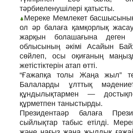
тәрбиеленушілері қатысты.
Мереке Мемлекет басшысының
ол әр балаға қамқорлық жаса
жарқын болашағына деген с
облысының әкімі Асайын Байх
сөйлеп, осы оқиғаның маңыз
жетістіктерін атап өтті.
“Ғажапқа толы Жаңа жыл” те
Балаларды ұлттық мәдение
құндылықтармен — достықпе
құрметпен таныстырды.
Президента️әр балаға Пре
сыйлықтар табыс етілді. Мер
және нағыз жаңа жылдық ғажа