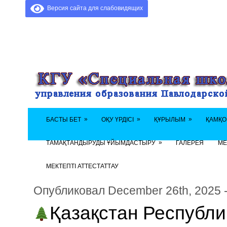
Версия сайта для слабовидящих
»
»
»
БАСТЫ БЕТ
ОҚУ ҮРДІСІ
ҚҰРЫЛЫМ
ҚАМҚО
»
ТАМАҚТАНДЫРУДЫ ҰЙЫМДАСТЫРУ
ГАЛЕРЕЯ
МЕ
МЕКТЕПТІ АТТЕСТАТТАУ
Опубликовал December 26th, 2025 
Қазақстан Республи