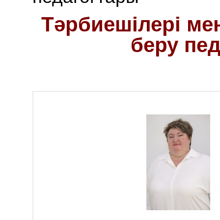
Тәрбиешілері ме
беру пе