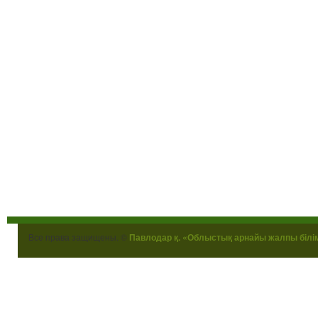
Все права защищены. ©
Павлодар қ. «Облыстық арнайы жалпы білі