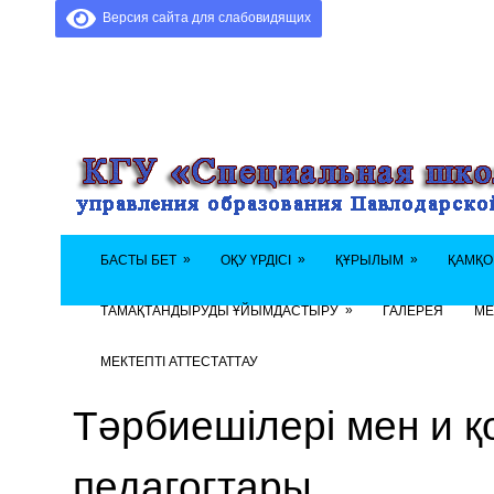
Версия сайта для слабовидящих
»
»
»
БАСТЫ БЕТ
ОҚУ ҮРДІСІ
ҚҰРЫЛЫМ
ҚАМҚО
»
ТАМАҚТАНДЫРУДЫ ҰЙЫМДАСТЫРУ
ГАЛЕРЕЯ
МЕ
МЕКТЕПТІ АТТЕСТАТТАУ
Тәрбиешілері мен и қ
педагогтары