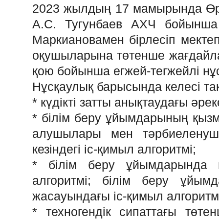
2023 жылдың 17 мамырында Өрт қ
А.С. Тугунбаев АХЧ бойынш
Маркиановамен бірлесіп мектеп
оқушыларына төтенше жағдайла
қою бойынша егжей-тегжейлі нұс
Нұсқаулық барысында келесі та
* күдікті затты анықтаудағы әрек
* білім беру ұйымдарының қызме
алушылары мен тәрбиеленуш
кезіндегі іс-қимыл алгоритмі;
* білім беру ұйымдарында ке
алгоритмі; білім беру ұйым
жасауындағы іс-қимыл алгоритм
* техногендік сипаттағы төте