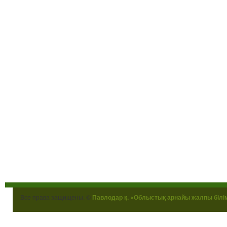
Все права защищены. ©
Павлодар қ. «Облыстық арнайы жалпы білі