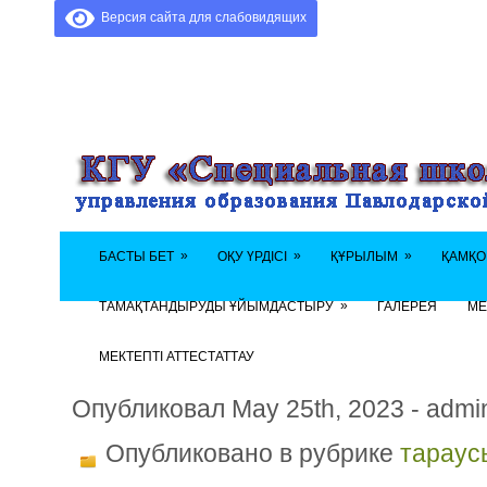
Версия сайта для слабовидящих
»
»
»
БАСТЫ БЕТ
ОҚУ ҮРДІСІ
ҚҰРЫЛЫМ
ҚАМҚО
»
ТАМАҚТАНДЫРУДЫ ҰЙЫМДАСТЫРУ
ГАЛЕРЕЯ
МЕ
МЕКТЕПТІ АТТЕСТАТТАУ
Опубликовал May 25th, 2023 - admi
Опубликовано в рубрике
тараус