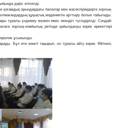
ында дәріс өткізілді.
не қоғамдық орындардағы балалар мен жасөспірімдерге зорлық-
 толмағандардың құқықтық мәдениетін арттыру болып табылады.
ы туралы үндемеу мүмкін емес екендігі түсіндірілді. Сондай-
алаға зорлық-зомбылық ретінде қабылдануы керек әрекеттері
неролик ұсынылды.
рады. Бұл өте өзекті тақырып, ол туралы айту керек. Өйткені,