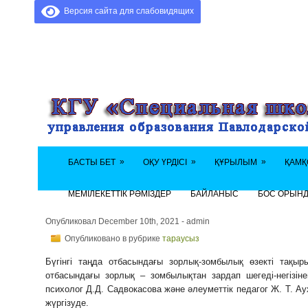
Версия сайта для слабовидящих
»
»
»
БАСТЫ БЕТ
ОҚУ ҮРДІСІ
ҚҰРЫЛЫМ
ҚАМҚ
МЕМІЛЕКЕТТІК РӘМІЗДЕР
БАЙЛАНЫС
БОС ОРЫН
Опубликовал December 10th, 2021 - admin
Опубликовано в рубрике
тараусыз
Бүгінгі таңда отбасындағы зорлық-зомбылық өзекті тақы
отбасындағы зорлық – зомбылықтан зардап шегеді-негізін
психолог Д.Д. Садвокасова және әлеуметтік педагог Ж. Т. 
жүргізуде.