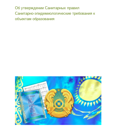
Об утверждении Санитарных правил
Санитарно-эпидемиологические требования к
объектам образования
Мемлекеттік қызмет көрсетуге жауапты
тұлғалар
Басшының оқу ісі жөніндегі орынбасары
Сарсенова Гульфия Фархатовна 8 777 068 00
88, 22 01 10
Іс жүргізуші
Кенжеханова Динара Балгаевна 8 702 869 22
40, 22 01 10