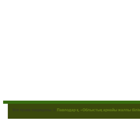
Все права защищены. ©
Павлодар қ. «Облыстық арнайы жалпы білі