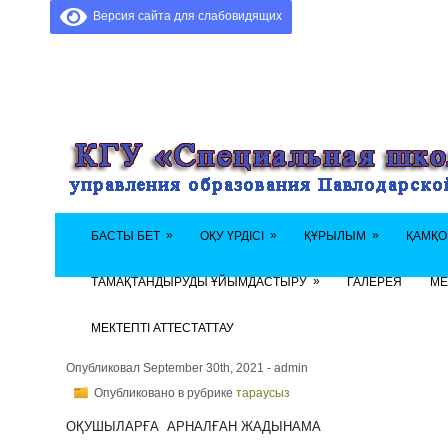
Версия сайта для слабовидящих
»
»
»
БАСТЫ БЕТ
ОҚУ ҮРДІСІ
ҚҰРЫЛЫМ
ҚАМҚО
»
ТАМАҚТАНДЫРУДЫ ҰЙЫМДАСТЫРУ
ГАЛЕРЕЯ
МЕ
МЕКТЕПТІ АТТЕСТАТТАУ
Опубликовал September 30th, 2021 - admin
Опубликовано в рубрике
тараусыз
ОҚУШЫЛАРҒА АРНАЛҒАН ЖАДЫНАМА