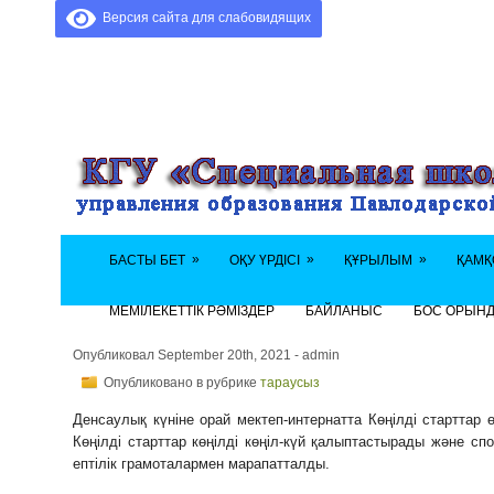
Версия сайта для слабовидящих
»
»
»
БАСТЫ БЕТ
ОҚУ ҮРДІСІ
ҚҰРЫЛЫМ
ҚАМҚ
МЕМІЛЕКЕТТІК РӘМІЗДЕР
БАЙЛАНЫС
БОС ОРЫН
Опубликовал September 20th, 2021 - admin
Опубликовано в рубрике
тараусыз
Денсаулық күніне орай мектеп-интернатта Көңілді старттар ө
Көңілді старттар көңілді көңіл-күй қалыптастырады және сп
ептілік грамоталармен марапатталды.