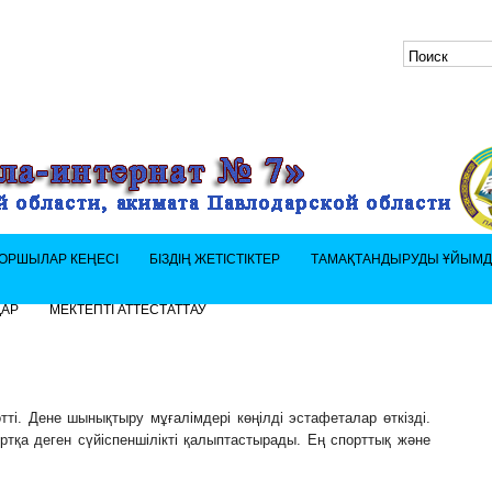
ОРШЫЛАР КЕҢЕСІ
БІЗДІҢ ЖЕТІСТІКТЕР
ТАМАҚТАНДЫРУДЫ ҰЙЫМ
ДАР
МЕКТЕПТІ АТТЕСТАТТАУ
тті. Дене шынықтыру мұғалімдері көңілді эстафеталар өткізді.
ортқа деген сүйіспеншілікті қалыптастырады. Ең спорттық және