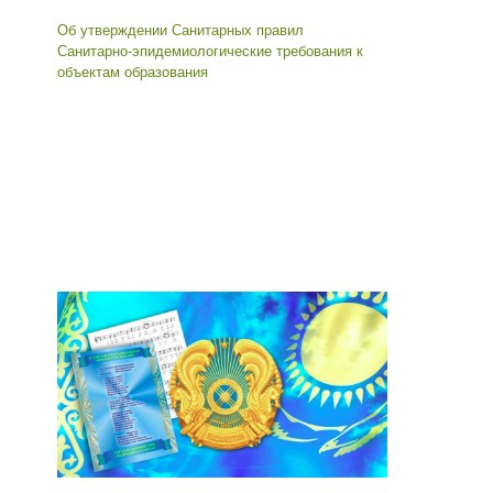
Об утверждении Санитарных правил
Санитарно-эпидемиологические требования к
объектам образования
Мемлекеттік қызмет көрсетуге жауапты
тұлғалар
Басшының оқу ісі жөніндегі орынбасары
Сарсенова Гульфия Фархатовна 8 777 068 00
88, 22 01 10
Іс жүргізуші
Кенжеханова Динара Балгаевна 8 702 869 22
40, 22 01 10