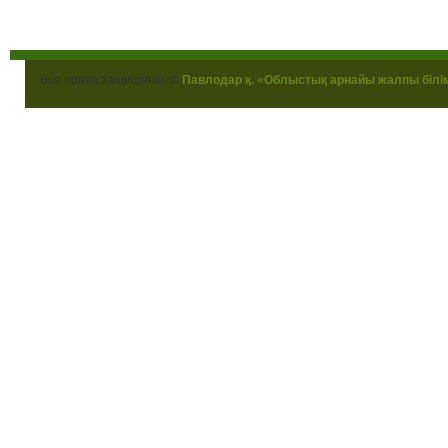
Все права защищены. ©
Павлодар қ. «Облыстық арнайы жалпы білі