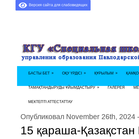
Версия сайта для слабовидящих
»
»
»
БАСТЫ БЕТ
ОҚУ ҮРДІСІ
ҚҰРЫЛЫМ
ҚАМҚО
»
ТАМАҚТАНДЫРУДЫ ҰЙЫМДАСТЫРУ
ГАЛЕРЕЯ
МЕ
МЕКТЕПТІ АТТЕСТАТТАУ
Опубликовал November 26th, 2024 
15 қараша-Қазақстан