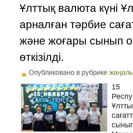
Ұлттық валюта күні Ұ
арналған тәрбие саға
және жоғары сынып 
өткізілді.
Опубликовано в рубрике
жаңалы
15
Респу
Ұлтты
сағат
сынып