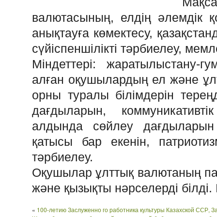
Мақса
валютасының, елдің әлемдік қ
анықтауға көмектесу, қазақстан
сүйіспеншілікті тәрбиелеу, мемл
Міндеттері: жаратылыстану-г
алған оқушылардың ел және ұл
орны туралы білімдерін терең
дағдыларын, коммуникативт
алдында сөйлеу дағдыларын 
қатысы бар екенін, патриотиз
тәрбиелеу.
Оқушылар ұлттық валютаның па
және қызықты нәрселерді білді. 
«
100-летию Заслуженно го работника культуры Казахской ССР, 