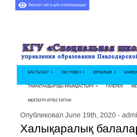
Версия сайта для слабовидящих
»
»
»
БАСТЫ БЕТ
ОҚУ ҮРДІСІ
ҚҰРЫЛЫМ
ҚАМҚО
»
ТАМАҚТАНДЫРУДЫ ҰЙЫМДАСТЫРУ
ГАЛЕРЕЯ
МЕ
МЕКТЕПТІ АТТЕСТАТТАУ
Опубликовал June 19th, 2020 - adm
Халықаралық балалар