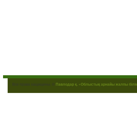
Все права защищены. ©
Павлодар қ. «Облыстық арнайы жалпы білі