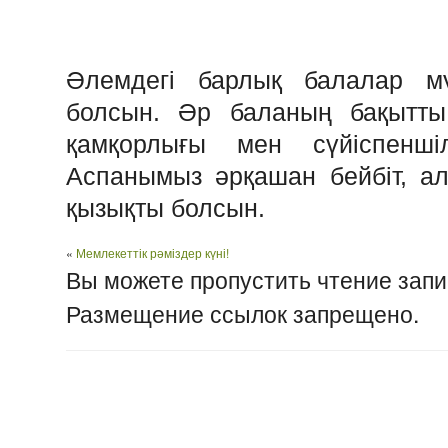
Әлемдегі барлық балалар мүм
болсын. Әр баланың бақытты
қамқорлығы мен сүйіспеншіл
Аспанымыз әрқашан бейбіт, а
қызықты болсын.
«
Мемлекеттік рәміздер күні!
Вы можете пропустить чтение запи
Размещение ссылок запрещено.