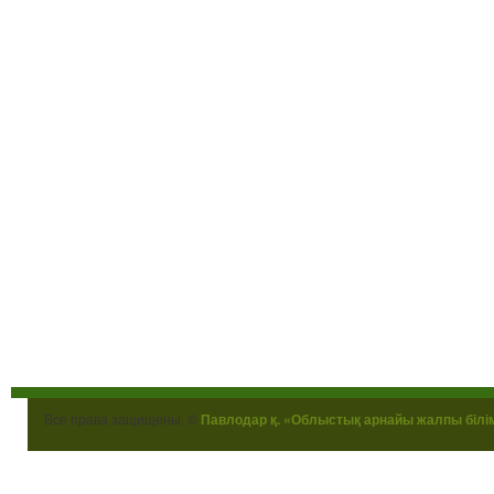
Все права защищены. ©
Павлодар қ. «Облыстық арнайы жалпы білі