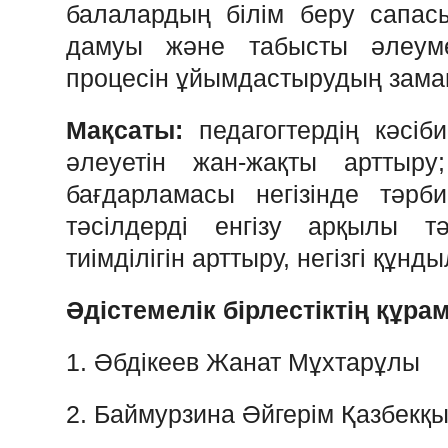
балалардың
білім
беру
сапас
дамуы
және
табысты
әлеум
процесін
ұйымдастырудың
зама
Мақсаты
:
педагогтердің
кәсіби
әлеуетін
жан-
жақты
арттыру
;
бағдарламасы
негізінде
тәрби
тәсілдерді
енгізу
арқылы
т
тиімділігін
арттыру
,
негізгі
құнды
Әдістемелік
бірлестіктің
құра
1.
Әбдікеев
Жанат
Мұхтарұлы
2.
Баймурзина
Әйгерім
Қазбекқ