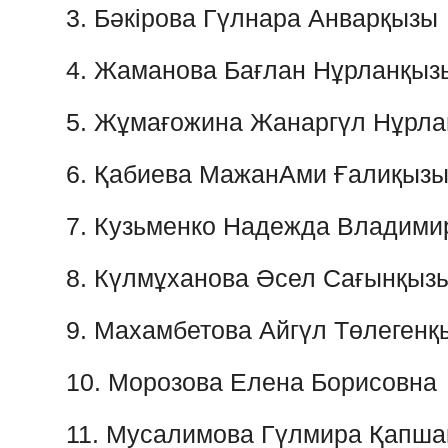
3.
Бәкірова
Гүлнара
Анварқызы
4.
Жаманова
Бағлан
Нұрланқыз
5.
Жұмағожина
Жанаргүл
Нұрла
6.
Қабиева
МажанАми
Ғалиқыз
7.
Кузьменко
Надежда
Владими
8.
Күлмұханова
Әсел
Сағынқыз
9.
Махамбетова
Айгүл
Төлегенқ
10.
Морозова
Елена
Борисовна
11.
Мусалимова
Гүлмира
Қапша