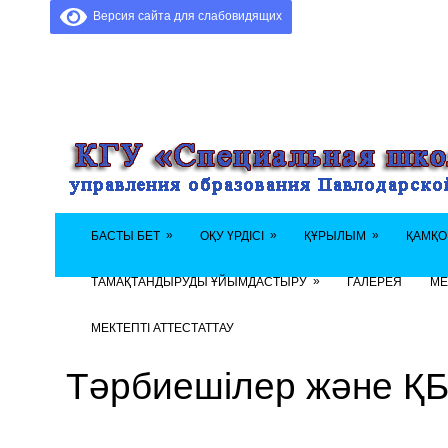
Версия сайта для слабовидящих
»
»
»
БАСТЫ БЕТ
ОҚУ ҮРДІСІ
ҚҰРЫЛЫМ
ҚАМҚО
»
ТАМАҚТАНДЫРУДЫ ҰЙЫМДАСТЫРУ
ГАЛЕРЕЯ
МЕ
МЕКТЕПТІ АТТЕСТАТТАУ
Тәрбиешілер және Қ