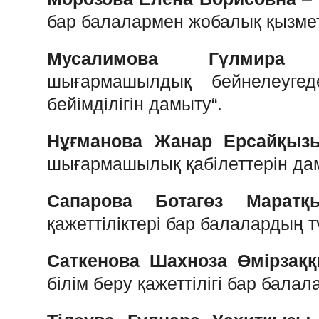
бар
балалармен
жобалық
қызмет
Мусалимова
Гүлмира
шығармашылдық
бейнелеугед
бейімділігін
дамыту
“.
Нұғманова
Жанар
Ерсайқыз
шығармашылық
қабілеттерін
да
Сапарова
Ботагөз
Маратқ
қажеттіліктері
бар
балалардың
т
Саткенова
Шахноза
Өмірзақ
білім
беру
қажеттілігі
бар
балал