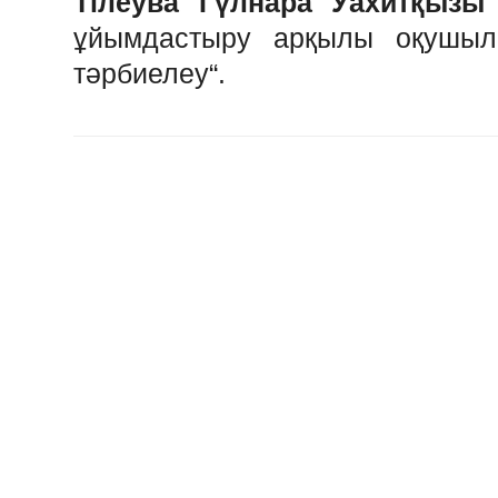
Тілеува
Гүлнара
Уахитқызы
ұйымдастыру
арқылы
оқушыл
тәрбиелеу
“.