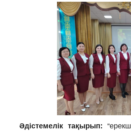
Әдістемелік
тақырып
:
“
ерекш