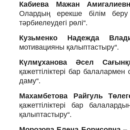
Кабиева
Мажан
Амигалиев
Олардың
ерекше
білім
бер
тәрбиелеудегі
рөлі
“.
Кузьменко
Надежда
Влад
мотивацияны
қалыптастыру
“.
Күлмұханова
Әсел
Сағын
қажеттіліктері
бар
балалармен
даму
“.
Махамбетова
Райгуль
Төле
қажеттіліктері
бар
балаларды
қалыптастыру
“.
Морозова
Елена
Борисовна
–