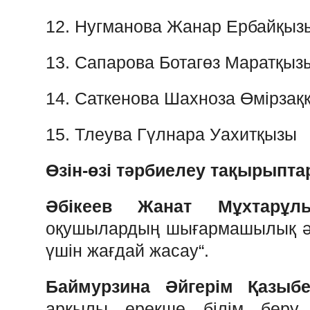
12.
Нугманова
Жанар
Ербайқыз
13.
Сапарова
Ботагөз
Маратқыз
14.
Саткенова
Шахноза
Өмірзақ
15.
Тлеува
Гүлнара
Уахитқызы
Өзін-өзі
тәрбиелеу
тақырыпта
Әбікеев
Жанат
Мұхтарұл
оқушылардың
шығармашылық
үшін
жағдай
жасау
“.
Баймурзина
Әйгерім
Қазыб
арқылы
ерекше
білім
бер