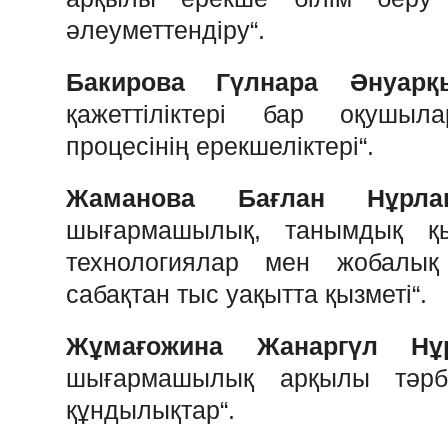
әлеуметтендіру
“.
Б
акирова
Гүлнара
Әнуарқ
қажеттіліктері
бар
оқушыла
процесінің
ерекшеліктері
“.
Жаманова
Бағлан
Нұрла
шығармашылық
,
танымдық
қ
технологиялар
мен
жобалық
сабақтан
тыс
уақытта
қызметі
“.
Жұмағожина
Жанаргүл
Нұ
шығармашылық
арқылы
тәр
құндылықтар
“.