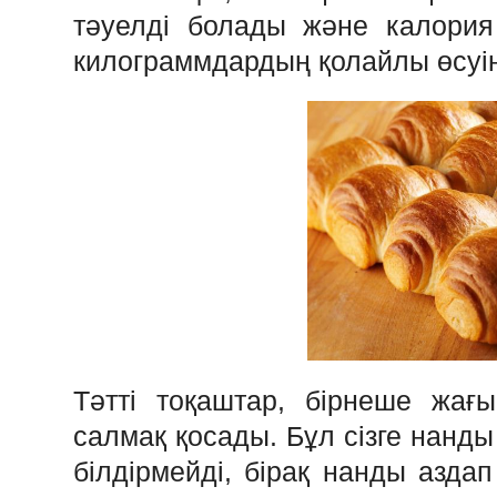
тәуелді болады және калория
килограммдардың қолайлы өсуін
Тәтті тоқаштар, бірнеше жағ
салмақ қосады. Бұл сізге нанд
білдірмейді, бірақ нанды аздап