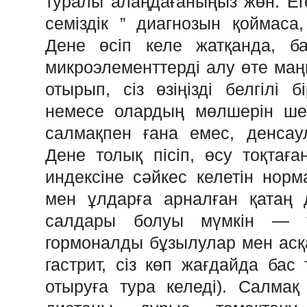
туралы алаңдағаныңыз жөн. Еге
семіздік ” диагнозын қоймаса,
Дене өсіп келе жатқанда, б
микроэлементтерді алу өте маң
отырып, сіз өзіңізді белгілі 
немесе олардың мөлшерін шек
салмақпен ғана емес, денсаул
Дене толық пісіп, өсу тоқтаға
индексіне сәйкес келетін норм
мен ұлдарға арналған қатаң 
салдары болуы мүмкін — т
гормоналды бұзылулар мен асқ
гастрит, сіз көп жағдайда бас 
отыруға тура келеді). Салма