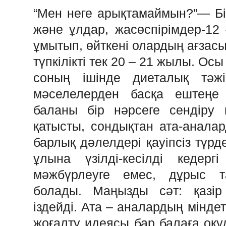
“Мен неге арықтамаймын?”— Бі
және ұлдар, жасөспірімдер-12
ұмытып, өйткені олардың ағзасы
түпкілікті тек 20 – 21 жылы. Ос
соның ішінде диеталық тәжі
мәселелерден басқа ештеңе 
баланы бір нәрсеге сендіру 
қатысты, сондықтан ата-анала
барлық дәлелдері қауіпсіз түрд
ұлына үзілді-кесілді кедерг
мәжбүрлеуге емес, дұрыс т
болады. Маңызды сәт: қазір
іздейді. Ата – аналардың мінде
жоғалту идеясы бар балаға оқ