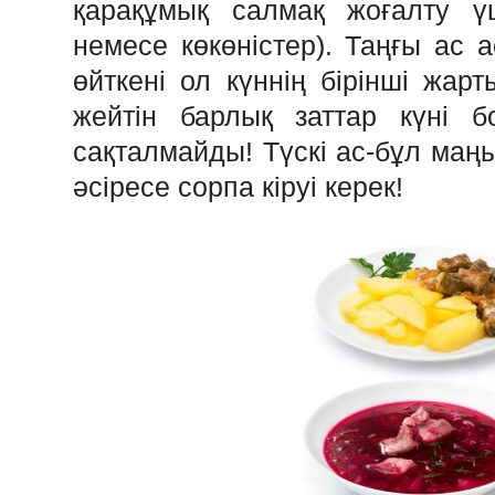
қарақұмық салмақ жоғалту үш
немесе көкөністер). Таңғы ас 
өйткені ол күннің бірінші жар
жейтін барлық заттар күні б
сақталмайды! Түскі ас-бұл маңы
әсіресе сорпа кіруі керек!