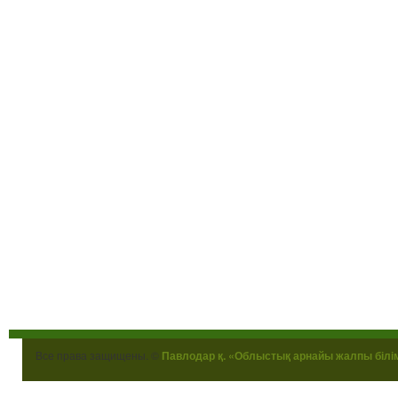
Все права защищены. ©
Павлодар қ. «Облыстық арнайы жалпы білі