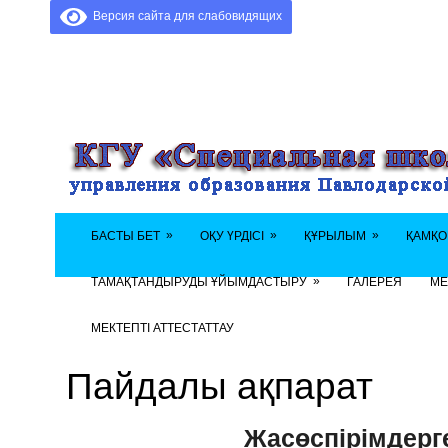
Версия сайта для слабовидящих
»
»
»
БАСТЫ БЕТ
ОҚУ ҮРДІСІ
ҚҰРЫЛЫМ
ҚАМҚО
»
ТАМАҚТАНДЫРУДЫ ҰЙЫМДАСТЫРУ
ГАЛЕРЕЯ
МЕ
МЕКТЕПТІ АТТЕСТАТТАУ
Пайдалы ақпарат
Жасөспірімдерге