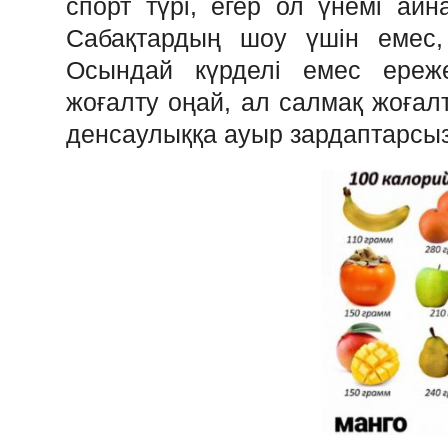
спорт түрі, егер ол үнемі айн
Сабақтардың шоу үшін емес, 
Осындай күрделі емес ереже
жоғалту оңай, ал салмақ жоғалт
денсаулыққа ауыр зардаптарсыз