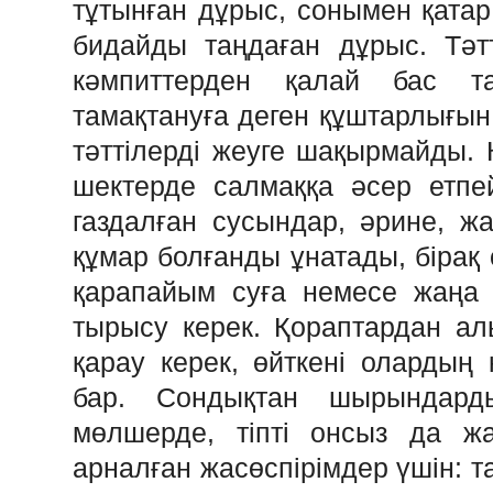
тұтынған дұрыс, сонымен қатар
бидайды таңдаған дұрыс. Тәтт
кәмпиттерден қалай бас та
тамақтануға деген құштарлығын
тәттілерді жеуге шақырмайды. 
шектерде салмаққа әсер етпейд
газдалған сусындар, әрине, ж
құмар болғанды ұнатады, бірақ
қарапайым суға немесе жаңа 
тырысу керек. Қораптардан а
қарау керек, өйткені олардың 
бар. Сондықтан шырындард
мөлшерде, тіпті онсыз да жа
арналған жасөспірімдер үшін: т