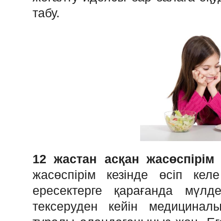
табу.
12 жастан асқан жасөспірім
жасөспірім кезінде өсіп кел
ересектерге қарағанда мүлд
тексеруден кейін медициналы