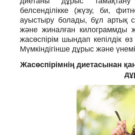
диетаны дұрыс тамақтан
белсенділікке (жүзу, би, фитн
ауыстыру болады, бұл артық с
және жиналған килограммды жо
жасөспірім шындап кепілдік өз 
Мүмкіндігінше дұрыс және үнемі
Жасөспірімнің диетасынан қа
дұ