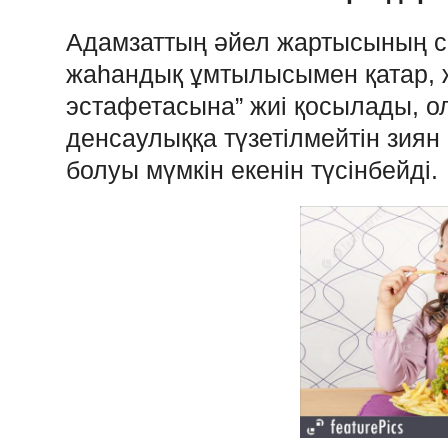
Адамзаттың әйел жартысының с
жаһандық ұмтылысымен қатар, ж
эстафетасына” жиі қосылады, 
денсаулыққа түзетілмейтін зиян к
болуы мүмкін екенін түсінбейді.