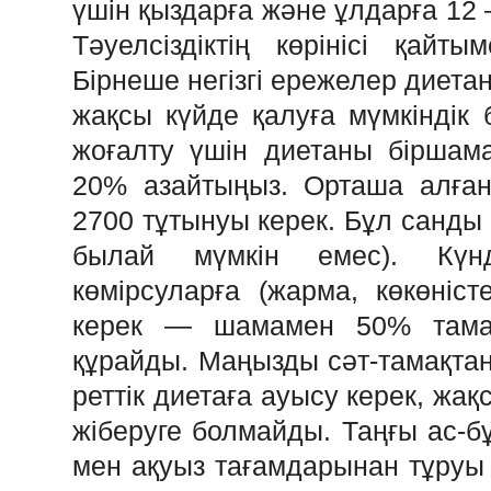
үшін қыздарға және ұлдарға 12 
Тәуелсіздіктің көрінісі қайты
Бірнеше негізгі ережелер диетан
жақсы күйде қалуға мүмкіндік 
жоғалту үшін диетаны біршам
20% азайтыңыз. Орташа алғанд
2700 тұтынуы керек. Бұл санды 
былай мүмкін емес). Күнд
көмірсуларға (жарма, көкөніс
керек — шамамен 50% тама
құрайды. Маңызды сәт-тамақтануд
реттік диетаға ауысу керек, жақс
жіберуге болмайды. Таңғы ас-б
мен ақуыз тағамдарынан тұруы 