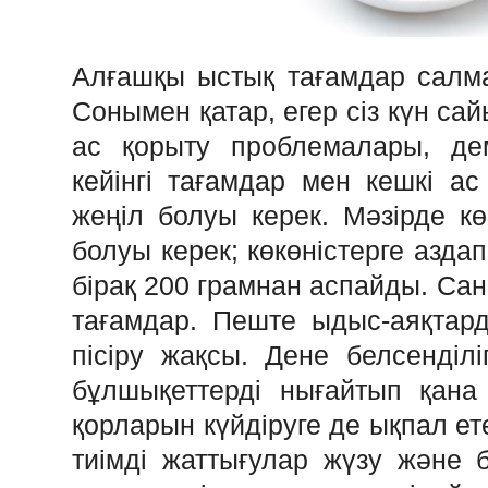
Алғашқы ыстық тағамдар салмақ
Сонымен қатар, егер сіз күн са
ас қорыту проблемалары, де
кейінгі тағамдар мен кешкі а
жеңіл болуы керек. Мәзірде көк
болуы керек; көкөністерге азда
бірақ 200 грамнан аспайды. Са
тағамдар. Пеште ыдыс-аяқтард
пісіру жақсы. Дене белсенділі
бұлшықеттерді нығайтып қана
қорларын күйдіруге де ықпал ет
тиімді жаттығулар жүзу және б