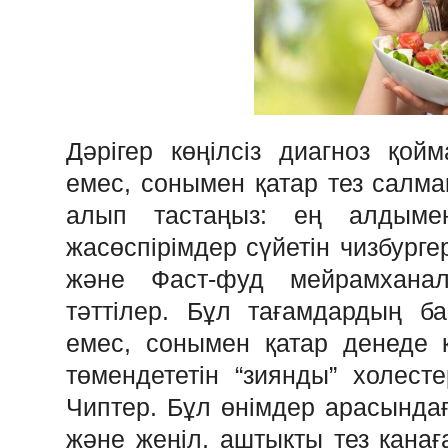
Дәрігер көңілсіз диагноз қой
емес, сонымен қатар тез салма
алып тастаңыз: ең алдыме
жасөспірімдер сүйетін чизбурге
және Фаст-фуд мейрамхана
тәттілер. Бұл тағамдардың б
емес, сонымен қатар денеде қ
төмендететін “зиянды” холест
Чиптер. Бұл өнімдер арасындағы 
және жеңіл, аштықты тез қанағ