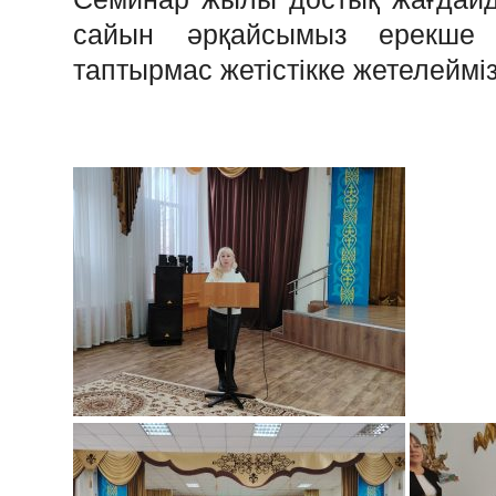
сайын әрқайсымыз ерекше 
таптырмас жетістікке жетелеймі