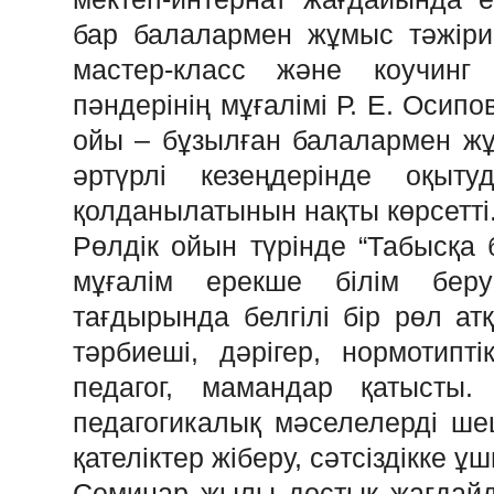
бар балалармен жұмыс тәжіриб
мастер-класс және коучинг 
пәндерінің мұғалімі Р. Е. Осип
ойы – бұзылған балалармен ж
әртүрлі кезеңдерінде оқыту
қолданылатынын нақты көрсетті
Рөлдік ойын түрінде “Табысқа б
мұғалім ерекше білім беру
тағдырында белгілі бір рөл ат
тәрбиеші, дәрігер, нормотипті
педагог, мамандар қатысты.
педагогикалық мәселелерді шеш
қателіктер жіберу, сәтсіздікке ұ
Семинар жылы достық жағдайда 