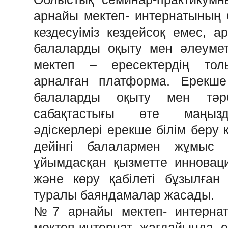
арнайы мектеп- интернатының 
кездесуіміз кездейсоқ емес, 
балаларды оқыту мен әлеуметт
мектеп – ересектердің тол
арналған платформа. Ерекше 
балаларды оқыту мен тәрб
сабақтастығы өте маңызд
әдіскерлері ерекше білім беру 
дейінгі балалармен жұмыс і
ұйымдасқан қызметте инновац
және көру қабілеті бұзылған
туралы баяндамалар жасады.
№7 арнайы мектеп- интернаты
мектеп-интернат жағдайында ер