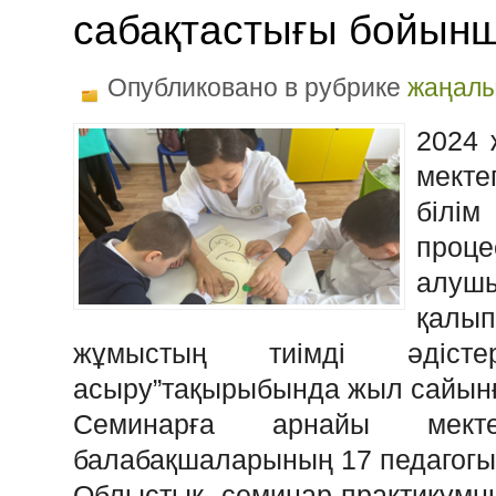
сабақтастығы бойынш
Опубликовано в рубрике
жаңалы
2024 
мект
білім
про
алуш
қалы
жұмыстың тиімді әдіст
асыру”тақырыбында жыл сайынғ
Семинарға арнайы мекте
балабақшаларының 17 педагогы
Облыстық семинар-практику