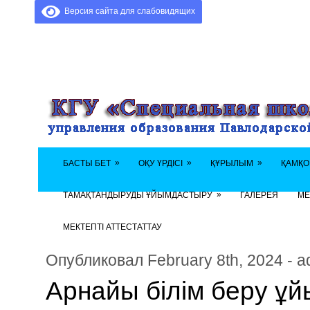
Версия сайта для слабовидящих
»
»
»
БАСТЫ БЕТ
ОҚУ ҮРДІСІ
ҚҰРЫЛЫМ
ҚАМҚО
»
ТАМАҚТАНДЫРУДЫ ҰЙЫМДАСТЫРУ
ГАЛЕРЕЯ
МЕ
МЕКТЕПТІ АТТЕСТАТТАУ
Опубликовал February 8th, 2024 - a
Арнайы білім беру ұ