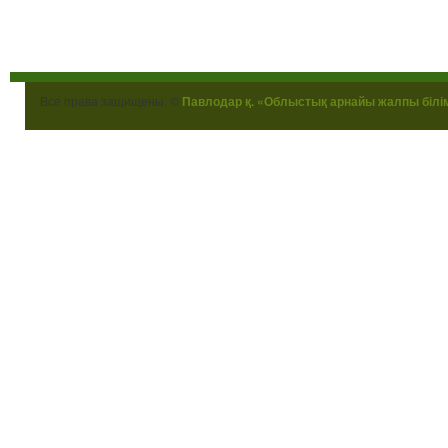
Все права защищены. ©
Павлодар қ. «Облыстық арнайы жалпы білі