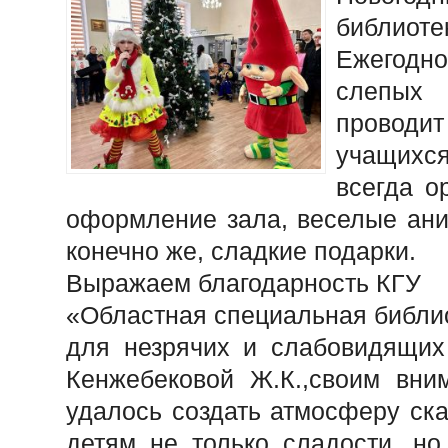
библиоте
Ежегодн
слепых
проводи
учащихс
всегда о
оформление зала, веселые ани
конечно же, сладкие подарки.
Выражаем благодарность КГУ
«Областная специальная библи
для незрячих и слабовидящих
Кенжебековой Ж.К.,своим вни
удалось создать атмосферу ска
детям не только сладости, но