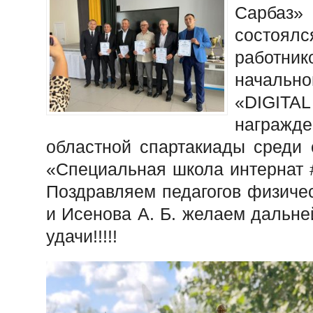
Сарбаз
состоя
работни
начально
«DIGITAL
награжде
областной спартакиады среди
«Специальная школа интернат #
Поздравляем педагогов физичес
и Исенова А. Б. желаем дальне
удачи!!!!!