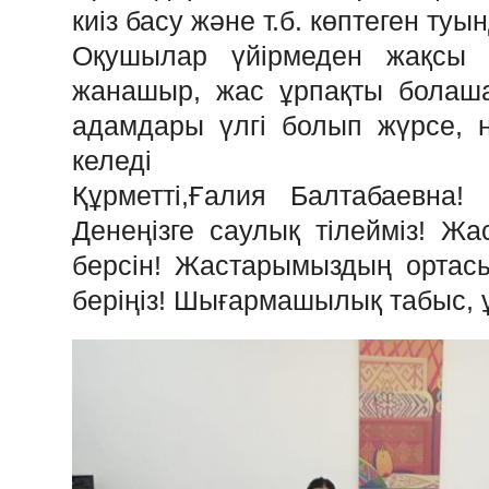
киіз басу және т.б. көптеген т
Оқушылар үйірмеден жақсы 
жанашыр, жас ұрпақты болашақ
адамдары үлгі болып жүрсе, нұ
келеді
Құрметті,Ғалия Балтабаевна! 
Денеңізге саулық тілейміз! Жа
берсін! Жастарымыздың ортас
беріңіз! Шығармашылық табыс, ұ