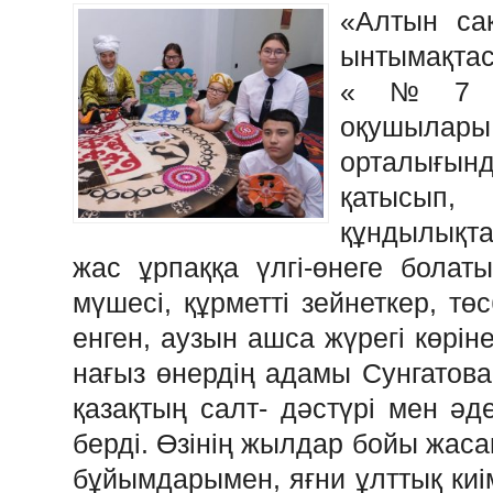
«Алтын са
ынтымақтас
«№7 мек
оқушылары
орталығы
қатысып
құндылықта
жас ұрпаққа үлгі-өнеге болат
мүшесі, құрметті зейнеткер, төс
енген, аузын ашса жүрегі көріне
нағыз өнердің адамы Сунгатов
қазақтың салт- дәстүрі мен әд
берді. Өзінің жылдар бойы жаса
бұйымдарымен, яғни ұлттық киімд