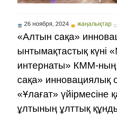
26 ноября, 2024
жаңалықтар
«Алтын сақа» иннов
ынтымақтастық күні 
интернаты» КММ-ның
сақа» инновациялық 
«Ұлағат» үйірмесіне қ
ұлтының ұлттық құнд