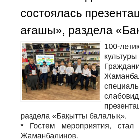
состоялась презента
ағашы», раздела «Ба
100-лет
культуры
Граждани
Жаман
специ
слабов
презент
раздела «Бақытты балалық».
* Гостем мероприятия, стал
Жаманбалинов.