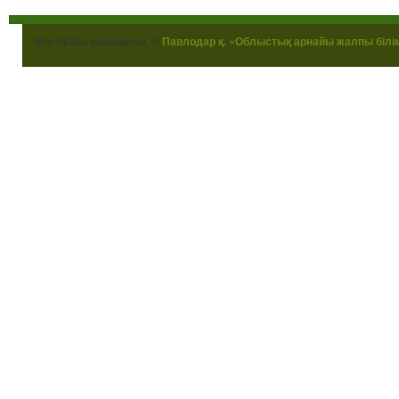
Все права защищены. ©
Павлодар қ. «Облыстық арнайы жалпы білі