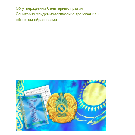
Об утверждении Санитарных правил
Санитарно-эпидемиологические требования к
объектам образования
Мемлекеттік қызмет көрсетуге жауапты
тұлғалар
Басшының оқу ісі жөніндегі орынбасары
Сарсенова Гульфия Фархатовна 8 777 068 00
88, 22 01 10
Іс жүргізуші
Кенжеханова Динара Балгаевна 8 702 869 22
40, 22 01 10