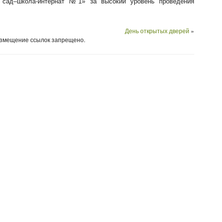
 сад–школа-интернат №1» за высокий уровень проведения
День открытых дверей
»
Размещение ссылок запрещено.