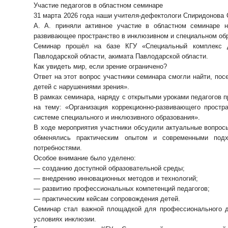
Участие педагогов в областном семинаре
31 марта 2026 года наши учителя-дефектологи Спиридонова 
А. А. приняли активное участие в областном семинаре н
развивающее пространство в инклюзивном и специальном об
Семинар прошёл на базе КГУ «Специальный комплекс д
Павлодарской области, акимата Павлодарской области.
Как увидеть мир, если зрение ограничено?
Ответ на этот вопрос участники семинара смогли найти, по
детей с нарушениями зрения».
В рамках семинара, наряду с открытыми уроками педагогов 
на тему: «Организация коррекционно-развивающего прост
системе специального и инклюзивного образования».
В ходе мероприятия участники обсудили актуальные вопрос
обменялись практическим опытом и современными под
потребностями.
Особое внимание было уделено:
— созданию доступной образовательной среды;
— внедрению инновационных методов и технологий;
— развитию профессиональных компетенций педагогов;
— практическим кейсам сопровождения детей.
Семинар стал важной площадкой для профессионального д
условиях инклюзии.