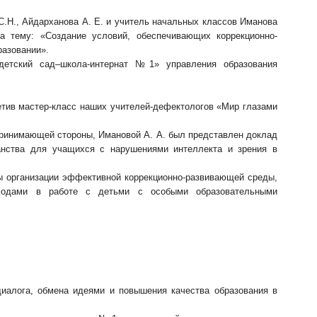
С.Н., Айдарханова А. Е. и учитель начальных классов Иманова
а тему: «Создание условий, обеспечивающих коррекционно-
разовании».
етский сад–школа-интернат №1» управления образования
сетив мастер-класс наших учителей-дефектологов «Мир глазами
принимающей стороны, Имановой А. А. был представлен доклад
ранства для учащихся с нарушениями интеллекта и зрения в
ы организации эффективной коррекционно-развивающей среды,
ходами в работе с детьми с особыми образовательными
иалога, обмена идеями и повышения качества образования в