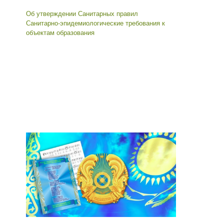
Об утверждении Санитарных правил
Санитарно-эпидемиологические требования к
объектам образования
Мемлекеттік қызмет көрсетуге жауапты
тұлғалар
Басшының оқу ісі жөніндегі орынбасары
Сарсенова Гульфия Фархатовна 8 777 068 00
88, 22 01 10
Іс жүргізуші
Кенжеханова Динара Балгаевна 8 702 869 22
40, 22 01 10