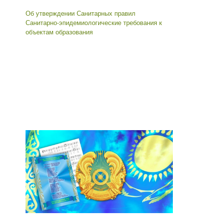
Об утверждении Санитарных правил
Санитарно-эпидемиологические требования к
объектам образования
Мемлекеттік қызмет көрсетуге жауапты
тұлғалар
Басшының оқу ісі жөніндегі орынбасары
Сарсенова Гульфия Фархатовна 8 777 068 00
88, 22 01 10
Іс жүргізуші
Кенжеханова Динара Балгаевна 8 702 869 22
40, 22 01 10