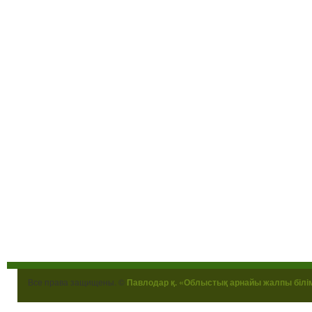
Все права защищены. ©
Павлодар қ. «Облыстық арнайы жалпы білі